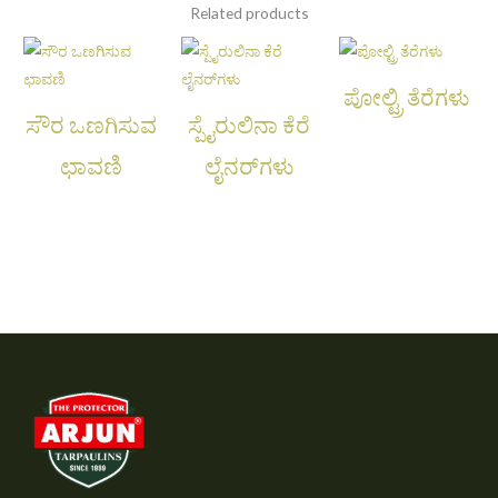
Related products
ಪೋಲ್ಟ್ರಿ ತೆರೆಗಳು
ಸೌರ ಒಣಗಿಸುವ
ಸ್ಪೈರುಲಿನಾ ಕೆರೆ
ಛಾವಣಿ
ಲೈನರ್‌ಗಳು