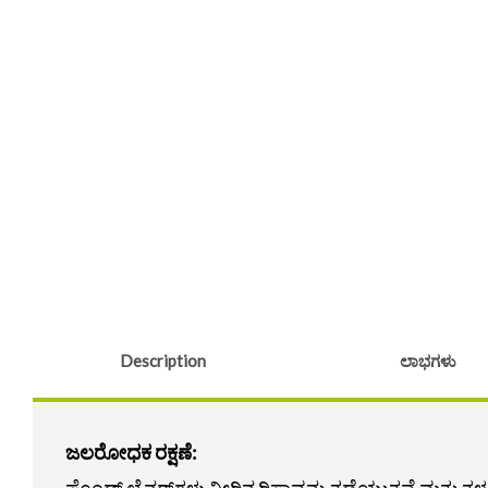
Description
ಲಾಭಗಳು
ಜಲರೋಧಕ ರಕ್ಷಣೆ:
ಪೊಂಡ್ ಲೈನರ್‌ಗಳು ನೀರಿನ ರಿಸಾವನ್ನು ತಡೆಯುತ್ತವೆ ಮತ್ತು ತಳವಾ