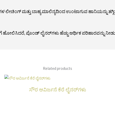
ಲೀಚಿಂಗ್ ಮತ್ತು ಬಾಹ್ಯ ಮಾಲಿನ್ಯದಿಂದ ಉಂಟಾಗುವ ಹಾನಿಯನ್ನು ತಗ್ಗಿಸ
ೋಲಿಸಿದರೆ, ಪೊಂಡ್ ಲೈನರ್‌ಗಳು ಹೆಚ್ಚು ಆರ್ಥಿಕ ಪರಿಹಾರವನ್ನು ನೀಡುತ
Related products
ಸೌರ ಆವಿರ್ಜನೆ ಕೆರೆ ಲೈನರ್‌ಗಳು