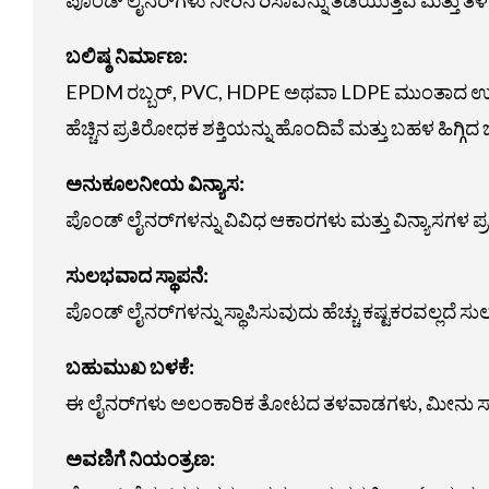
ಬಲಿಷ್ಠ ನಿರ್ಮಾಣ:
EPDM ರಬ್ಬರ್, PVC, HDPE ಅಥವಾ LDPE ಮುಂತಾದ ಉನ್ನ
ಹೆಚ್ಚಿನ ಪ್ರತಿರೋಧಕ ಶಕ್ತಿಯನ್ನು ಹೊಂದಿವೆ ಮತ್ತು ಬಹಳ ಹಿಗ್ಗಿದ
ಅನುಕೂಲನೀಯ ವಿನ್ಯಾಸ:
ಪೊಂಡ್ ಲೈನರ್‌ಗಳನ್ನು ವಿವಿಧ ಆಕಾರಗಳು ಮತ್ತು ವಿನ್ಯಾಸಗಳ ಪ
ಸುಲಭವಾದ ಸ್ಥಾಪನೆ:
ಪೊಂಡ್ ಲೈನರ್‌ಗಳನ್ನು ಸ್ಥಾಪಿಸುವುದು ಹೆಚ್ಚು ಕಷ್ಟಕರವಲ್ಲದ
ಬಹುಮುಖ ಬಳಕೆ:
ಈ ಲೈನರ್‌ಗಳು ಅಲಂಕಾರಿಕ ತೋಟದ ತಳವಾಡಗಳು, ಮೀನು ಸಾಕಣ
ಅವಣಿಗೆ ನಿಯಂತ್ರಣ: