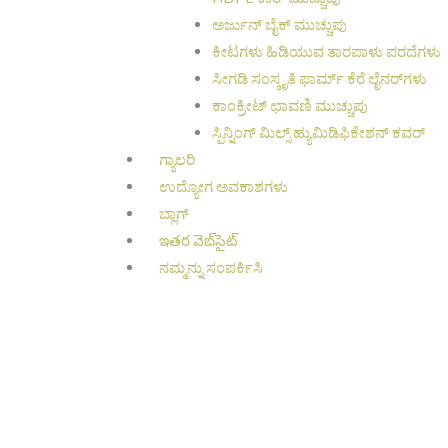
ಅರ್ಜುನ್ ಬೈಕ್ ಮುಚ್ಚುಪು
ಕೀಟಗಳು ಹಿಡಿಯುವ ತಾರಪಾಳು ಪರದೆಗಳು
ಸೀಗಡಿ ಸಂಸ್ಕೃತಿ ಫಾರ್ಮ್ ಕೆರೆ ಲೈನರ್‌ಗಳು
ಕಾಂಕ್ರೀಟ್ ಛಾವಣಿ ಮುಚ್ಚುಪು
ಸ್ಪಿನ್ನಿಂಗ್ ಮಿಲ್ಸ್ ಹ್ಯುಮಿಡಿಫಿಕೇಶನ್ ಕವರ್
ಗ್ಯಾಲರಿ
ಉದ್ಯೋಗ ಅವಕಾಶಗಳು
ಬ್ಲಾಗ್
ఇతర వెబ్‌సైట్
ನಮ್ಮನ್ನು ಸಂಪರ್ಕಿಸಿ