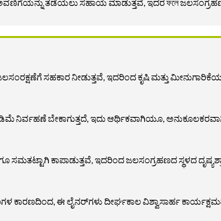
ಿಗೆಯನ್ನು ತಡೆಯಲು ಸಹಾಯ ಮಾಡುತ್ತವೆ, ಇದರ ফলে ಜಲಸಂಗ್ರಹಣದ ರ
್ಷಣೆಗೆ ಸಹಕಾರ ನೀಡುತ್ತವೆ, ಇದರಿಂದ ಕೃಷಿ ಮತ್ತು ಮೀನುಗಾರಿಕೆಯಲ್ಲಿ
 ಕಡಿಮೆ ನಿರ್ವಹಣೆ ಬೇಕಾಗುತ್ತದೆ, ಇದು ಆರ್ಥಿಕವಾಗಿಯೂ, ಅನುಕೂಲಕರವ
ಸಮತಟ್ಟಾಗಿ ಕಾಪಾಡುತ್ತವೆ, ಇದರಿಂದ ಜಲಸಂಗ್ರಹಣದ ಸ್ಥಳದ ದೃಷ್ಯಶ್ರಾವ್ಯ 
ಗಳ ಕಾರಣದಿಂದ, ಈ ಲೈನರ್‌ಗಳು ದೀರ್ಘಕಾಲ ವಿಶ್ವಾಸಾರ್ಹ ಕಾರ್ಯಕ್ಷಮತೆ