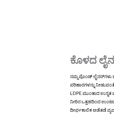
ಕೊಳದ ಲೈನ
ನಮ್ಮ ಪೊಂಡ್ ಲೈನರ್‌ಗಳು 
ಪರಿಹಾರಗಳನ್ನು ನೀಡುವಂತ
LDPE ಮುಂತಾದ ಉನ್ನತ ಮ
ನೀರಿನ ಒತ್ತಡದಿಂದ ಉಂಟಾ
ದೀರ್ಘಕಾಲಿಕ ಅಡೆತಡೆ ವ್ಯವಸ