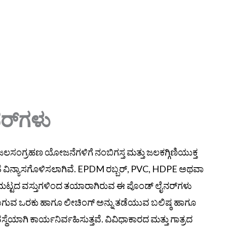
ರ್‌ಗಳು
ಜಲಸಂಗ್ರಹಣ ಯೋಜನೆಗಳಿಗೆ ನಂಬಿಗಸ್ತ ಮತ್ತು ಜಲಕಗ್ಗಿಣಿಯುಕ್ತ
ೆ ವಿನ್ಯಾಸಗೊಳಿಸಲಾಗಿವೆ. EPDM ರಬ್ಬರ್, PVC, HDPE ಅಥವಾ
ಟ್ಟದ ವಸ್ತುಗಳಿಂದ ತಯಾರಾಗಿರುವ ಈ ಪೊಂಡ್ ಲೈನರ್‌ಗಳು
ಗುವ ಒರಕು ಹಾಗೂ ಲೀಚಿಂಗ್ ಅನ್ನು ತಡೆಯುವ ಬಲಿಷ್ಠ ಹಾಗೂ
್ಥೆಯಾಗಿ ಕಾರ್ಯನಿರ್ವಹಿಸುತ್ತವೆ. ವಿವಿಧಾಕಾರದ ಮತ್ತು ಗಾತ್ರದ