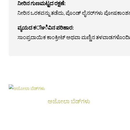
ನೀರಿನ ಗುಣಮಟ್ಟದ ರಕ್ಷಣೆ:
ನೀರಿನ ಒರಕವನ್ನು ತಡೆದು, ಪೊಂಡ್ ಲೈನರ್‌ಗಳು ಪೋಷಕಾಂಶಗಳ 
ವ್ಯಯದ ಕിഴಿವಿನ ಪರಿಹಾರ:
ಸಾಂಪ್ರದಾಯಿಕ ಕಾಂಕ್ರೀಟ್ ಅಥವಾ ಮಣ್ಣಿನ ತಳವಾಡಗಳೊಂದಿಗೆ ಹ
ಅಜೋಲಾ ಬೆಡ್‌ಗಳು