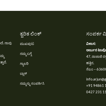
ತ್ವರಿತ ಲಿಂಕ್
ಸಂಪರ್ಕ ವ
ದೆ. ನಾವು
ಮುಖಪುಟ
ವಿಳಾಸ:
ಅರ್ಜುನ ಟಾರ್ಪ
ನಮ್ಮ ಬಗ್ಗೆ
ಮ್ಮ
47, ರಾಜಾಜಿ ರಸ್
ತಾರೆ.
ಹತ್ತಿರ,
ಗ್ಯಾಲರಿ
ಸೆಲಂ – 6360
ಬ್ಲಾಗ್
info.arjun@
ನಮ್ಮನ್ನು ಸಂಪರ್ಕಿಸಿ
+91 94861 
0427 231 11