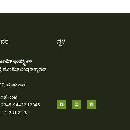
ಿವರ
ಸ್ಥಳ
ೋಲಿನ್ ಇಂಡಸ್ಟ್ರೀಸ್
ತೆ, ಹೋಟೆಲ್ ವಿಂಡ್ಸರ್ ಕ್ಯಾಸಲ್
07, ತಮಿಳುನಾಡು
gmail.com
12345, 94422 12345
 11, 231 22 33