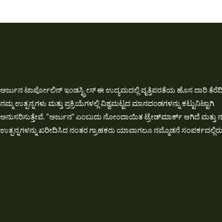
ಅರ್ಜುನ ಟಾರ್ಪೋಲಿನ್ ಇಂಡಸ್ಟ್ರೀಸ್ ಈ ಉದ್ಯಮದಲ್ಲಿ ವೃತ್ತಿಪರತೆಯ ಹೊಸ ದಾರಿ ತೆರೆದಿ
ನಮ್ಮ ಉತ್ಪನ್ನಗಳು ಮತ್ತು ಪ್ರಕ್ರಿಯೆಗಳಲ್ಲಿ ವಿಶ್ವಮಟ್ಟದ ಮಾನದಂಡಗಳನ್ನು ಕಟ್ಟುನಿಟ್ಟಾಗಿ
ಅನುಸರಿಸುತ್ತೇವೆ. “ಅರ್ಜುನ” ಎಂಬುದು ನೋಂದಾಯಿತ ಟ್ರೇಡ್‌ಮಾರ್ಕ್ ಆಗಿದೆ ಮತ್ತು ನ
ಉತ್ಪನ್ನಗಳನ್ನು ಖರೀದಿಸಿದ ನಂತರ ಗ್ರಾಹಕರು ಯಾವಾಗಲೂ ನಮ್ಮೊಡನೆ ಸಂಪರ್ಕದಲ್ಲಿರುತ್