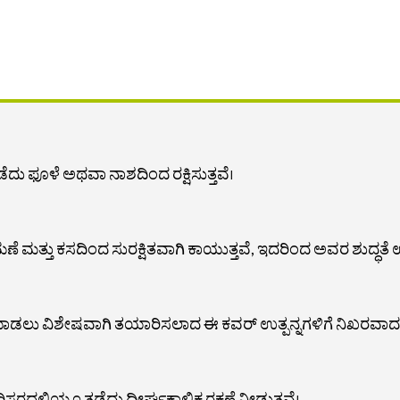
ೆದು ಫೂಳೆ ಅಥವಾ ನಾಶದಿಂದ ರಕ್ಷಿಸುತ್ತವೆ।
ಮಣೆ ಮತ್ತು ಕಸದಿಂದ ಸುರಕ್ಷಿತವಾಗಿ ಕಾಯುತ್ತವೆ, ಇದರಿಂದ ಅವರ ಶುದ್ಧತೆ 
ು ವಿಶೇಷವಾಗಿ ತಯಾರಿಸಲಾದ ಈ ಕವರ್ ಉತ್ಪನ್ನಗಳಿಗೆ ನಿಖರವಾದ ರಕ್ಷ
ಿಸರದಲ್ಲಿಯೂ ತಡೆದು ದೀರ್ಘಕಾಲಿಕ ರಕ್ಷಣೆ ನೀಡುತ್ತವೆ।