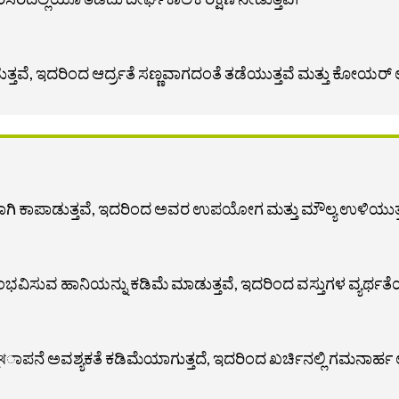
ತ್ತವೆ, ಇದರಿಂದ ಆರ್ದ್ರತೆ ಸಣ್ಣವಾಗದಂತೆ ತಡೆಯುತ್ತವೆ ಮತ್ತು ಕೋಯರ್
ವಾಗಿ ಕಾಪಾಡುತ್ತವೆ, ಇದರಿಂದ ಅವರ ಉಪಯೋಗ ಮತ್ತು ಮೌಲ್ಯ ಉಳಿಯುತ್ತ
ಭವಿಸುವ ಹಾನಿಯನ್ನು ಕಡಿಮೆ ಮಾಡುತ್ತವೆ, ಇದರಿಂದ ವಸ್ತುಗಳ ವ್ಯರ್ಥತೆಯನ್ನ
থಾಪನೆ ಅವಶ್ಯಕತೆ ಕಡಿಮೆಯಾಗುತ್ತದೆ, ಇದರಿಂದ ಖರ್ಚಿನಲ್ಲಿ ಗಮನಾರ್ಹ