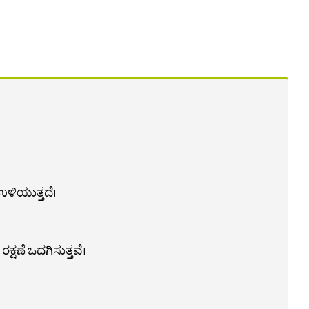
ಉಳಿಯುತ್ತದೆ।
ಣೆ ಒದಗಿಸುತ್ತವೆ।