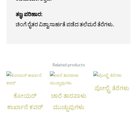
ತಜ್ಞ ಪರಿಹಾರ:
ಚಿಂಗೆ ರೈತರ ವಿಶ್ವಾಸಾರ್ಹತೆ ಪಡೆದ ತಲೆಮರೆ ತೆರೆಗಳು.
Related products
ಪೋಲ್ಟ್ರಿ ತೆರೆಗಳು
ಕೋಯರ್
ಚಾರೆ ತಾರಪಾಳು
ಕಾರ್ಖಾನೆ ಕವರ್
ಮುಚ್ಚುಪುಗಳು