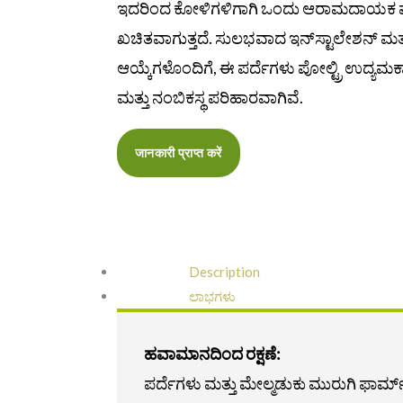
ಇದರಿಂದ ಕೋಳಿಗಳಿಗಾಗಿ ಒಂದು ಆರಾಮದಾಯಕ ಮತ್ತು
ಖಚಿತವಾಗುತ್ತದೆ. ಸುಲಭವಾದ ಇನ್‌ಸ್ಟಾಲೇಶನ್ ಮತ್
ಆಯ್ಕೆಗಳೊಂದಿಗೆ, ಈ ಪರ್ದೆಗಳು ಪೋಲ್ಟ್ರಿ ಉದ್ಯಮಕ
ಮತ್ತು ನಂಬಿಕಸ್ಥ ಪರಿಹಾರವಾಗಿವೆ.
जानकारी प्राप्त करें
Description
ಲಾಭಗಳು
ಹವಾಮಾನದಿಂದ ರಕ್ಷಣೆ:
ಪರ್ದೆಗಳು ಮತ್ತು ಮೇಲ್ಮಡುಕು ಮುರುಗಿ ಫಾರ್ಮ್‌ನ