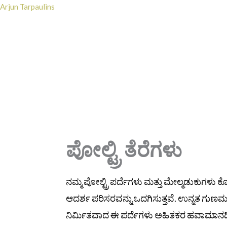
Skip
Arjun Tarpaulins
to
content
ಮುಖಪುಟ
ನಮ್ಮ ಬಗ್ಗೆ
ನಮ್ಮ ಉತ್ಪನ್ನಗಳು
ಗ್ಯಾಲರಿ
ಪೋಲ್ಟ್ರಿ ತೆರೆಗಳು
ನಮ್ಮ ಪೋಲ್ಟ್ರಿ ಪರ್ದೆಗಳು ಮತ್ತು ಮೇಲ್ಮಡುಕುಗಳು 
ಆದರ್ಶ ಪರಿಸರವನ್ನು ಒದಗಿಸುತ್ತವೆ. ಉನ್ನತ ಗುಣ
ನಿರ್ಮಿತವಾದ ಈ ಪರ್ದೆಗಳು ಅಹಿತಕರ ಹವಾಮಾನದಿಂದ