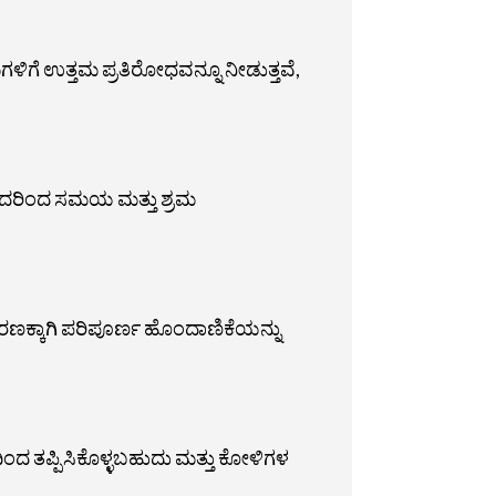
ಿಗೆ ಉತ್ತಮ ಪ್ರತಿರೋಧವನ್ನೂ ನೀಡುತ್ತವೆ,
, ಇದರಿಂದ ಸಮಯ ಮತ್ತು ಶ್ರಮ
ಆವರಣಕ್ಕಾಗಿ ಪರಿಪೂರ್ಣ ಹೊಂದಾಣಿಕೆಯನ್ನು
ಂದ ತಪ್ಪಿಸಿಕೊಳ್ಳಬಹುದು ಮತ್ತು ಕೋಳಿಗಳ