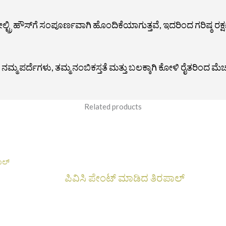
್ರಿ ಹೌಸ್‌ಗೆ ಸಂಪೂರ್ಣವಾಗಿ ಹೊಂದಿಕೆಯಾಗುತ್ತವೆ, ಇದರಿಂದ ಗರಿಷ್ಠ ರಕ್
್ಮ ಪರ್ದೆಗಳು, ತಮ್ಮ ನಂಬಿಕಸ್ತತೆ ಮತ್ತು ಬಲಕ್ಕಾಗಿ ಕೋಳಿ ರೈತರಿಂದ ಮೆಚ್ಚ
Related products
ಪಿವಿಸಿ ಪೇಂಟ್ ಮಾಡಿದ ತಿರಪಾಲ್