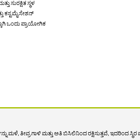
 ಸುರಕ್ಷಿತ ಸ್ಥಳ
ತು ಕಸ್ಟಮೈಸೇಶನ್
್ಕಾಗಿ ಒಂದು ಪ್ರಾಯೋಗಿಕ
್ನು ಮಳೆ, ತೀವ್ರ ಗಾಳಿ ಮತ್ತು ಅತಿ ಬಿಸಿಲಿನಿಂದ ರಕ್ಷಿಸುತ್ತವೆ, ಇದರಿಂದ ಸ್