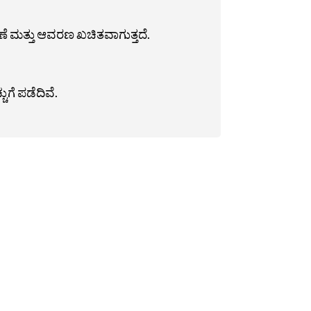
ಷಣೆ ಮತ್ತು ಆವರಣ ಖಚಿತವಾಗುತ್ತದೆ.
ುಗೆ ಪಡೆದಿವೆ.