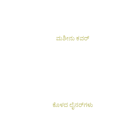
ಮಶೀನು ಕವರ್
ಕೊಳದ ಲೈನರ್‌ಗಳು