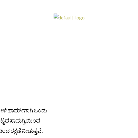
ಉದ್ಯೋಗ ಅವಕಾಶಗಳು
ಬ್ಲಾಗ್
ఇతర వెబ్‌సైట్
ನಮ್ಮನ್ನು ಸಂ
ಕೋಳಿ ಫಾರ್ಮ್‌ಗಾಗಿ ಒಂದು
ಮಟ್ಟದ ಸಾಮಗ್ರಿಯಿಂದ
 ರಕ್ಷಣೆ ನೀಡುತ್ತವೆ,