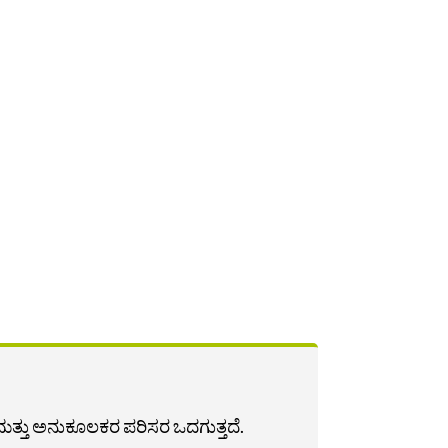
ಥಿರ ಮತ್ತು ಅನುಕೂಲಕರ ಪರಿಸರ ಒದಗುತ್ತದೆ.