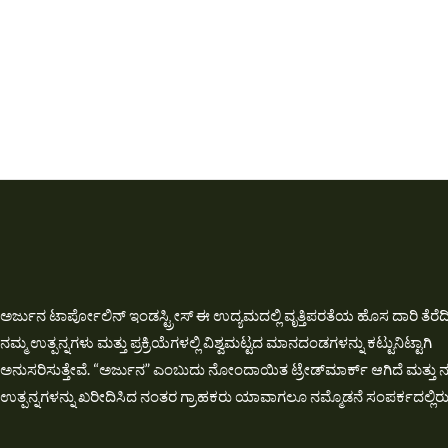
ಅರ್ಜುನ ಟಾರ್ಪೋಲಿನ್ ಇಂಡಸ್ಟ್ರೀಸ್ ಈ ಉದ್ಯಮದಲ್ಲಿ ವೃತ್ತಿಪರತೆಯ ಹೊಸ ದಾರಿ ತೆರೆದಿ
ನಮ್ಮ ಉತ್ಪನ್ನಗಳು ಮತ್ತು ಪ್ರಕ್ರಿಯೆಗಳಲ್ಲಿ ವಿಶ್ವಮಟ್ಟದ ಮಾನದಂಡಗಳನ್ನು ಕಟ್ಟುನಿಟ್ಟಾಗಿ
ಅನುಸರಿಸುತ್ತೇವೆ. “ಅರ್ಜುನ” ಎಂಬುದು ನೋಂದಾಯಿತ ಟ್ರೇಡ್‌ಮಾರ್ಕ್ ಆಗಿದೆ ಮತ್ತು ನ
ಉತ್ಪನ್ನಗಳನ್ನು ಖರೀದಿಸಿದ ನಂತರ ಗ್ರಾಹಕರು ಯಾವಾಗಲೂ ನಮ್ಮೊಡನೆ ಸಂಪರ್ಕದಲ್ಲಿರುತ್