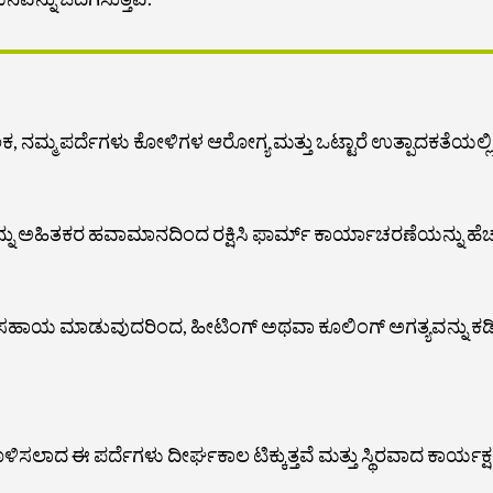
್ಮ ಪರ್ದೆಗಳು ಕೋಳಿಗಳ ಆರೋಗ್ಯ ಮತ್ತು ಒಟ್ಟಾರೆ ಉತ್ಪಾದಕತೆಯಲ್ಲಿ ಸ
ಗಳನ್ನು ಅಹಿತಕರ ಹವಾಮಾನದಿಂದ ರಕ್ಷಿಸಿ ಫಾರ್ಮ್ ಕಾರ್ಯಾಚರಣೆಯನ್ನು ಹೆ
ಸಹಾಯ ಮಾಡುವುದರಿಂದ, ಹೀಟಿಂಗ್ ಅಥವಾ ಕೂಲಿಂಗ್ ಅಗತ್ಯವನ್ನು ಕಡಿಮೆ 
ಗೊಳಿಸಲಾದ ಈ ಪರ್ದೆಗಳು ದೀರ್ಘಕಾಲ ಟಿಕ್ಕುತ್ತವೆ ಮತ್ತು ಸ್ಥಿರವಾದ ಕಾರ್ಯಕ್