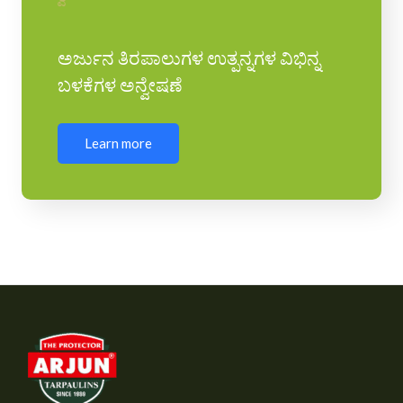
ಅರ್ಜುನ ತಿರಪಾಲುಗಳ ಉತ್ಪನ್ನಗಳ ವಿಭಿನ್ನ
ಬಳಕೆಗಳ ಅನ್ವೇಷಣೆ
Learn more