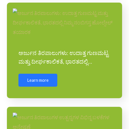
ಅರ್ಜುನ ತಿರಪಾಲುಗಳು: ಉದಾತ್ತ ಗುಣಮಟ್ಟ
ಮತ್ತು ದೀರ್ಘಕಾಲಿಕತೆ, ಭಾರತದಲ್ಲಿ…
Learn more