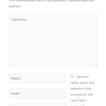
Your email address will not be published.
Required fields are
marked
*
Type
here..
Name*
Save my
name, email, and
website in this
Email*
browser for the
next time I