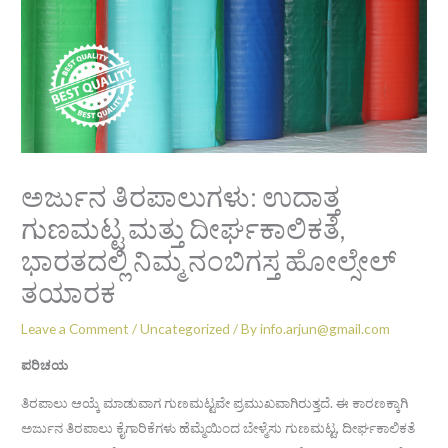
ಅರ್ಜುನ ತಿರಪಾಲುಗಳು: ಉದಾತ್ತ
ಗುಣಮಟ್ಟ ಮತ್ತು ದೀರ್ಘಕಾಲಿಕತೆ,
ಭಾರತದಲ್ಲಿ ನಿಮ್ಮ ನಂಬಿಗಸ್ತ ಹೋಲ್ಸೇಲ್
ತಯಾರಕ
Leave a Comment
/
Uncategorized
/ By
info.arjun@gmail.com
ಪರಿಚಯ
ತಿರಪಾಲು ಆಯ್ಕೆ ಮಾಡುವಾಗ ಗುಣಮಟ್ಟವೇ ಪ್ರಮುಖವಾಗಿರುತ್ತದೆ. ಈ ಕಾರಣಕ್ಕಾಗಿ
ಅರ್ಜುನ ತಿರಪಾಲು ಕೈಗಾರಿಕೆಗಳು ಹೆಮ್ಮೆಯಿಂದ ಬೇಳ್ಮೆಸು ಗುಣಮಟ್ಟ, ದೀರ್ಘಕಾಲಿಕತೆ